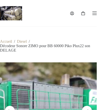
Passer
au
contenu
Panier
d’achat
Accueil
/
Diesel
/
Décodeur Sonore ZIMO pour BB 60000 Piko Plux22 son
DELAGE