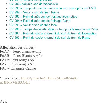
CV 990= Volume son de manœuvre
CV 991 = Temps de marche son du surpresseur après arrêt MD
CV 992 = Volume son de frein Rame
CV 993 = Point d’arrêt son de freinage locomotive
CV 994 = Point d’arrêt son de freinage Rame
CV 995 = Volume son de frein loco
CV 996 = Temps de décélération moteur pour la marche sur l’erre
CV 997 = Point de déclenchement du son de frein de locomotive
CV 998 = Point de déclenchement du son de frein de Rame
Affectation des Sorties :
FoAV = Feux blancs Avant
FoAR = Feux Blancs Arrière
FA1 = Feux rouges AV
FA2 = Feux rouges AR
FA3 = Eclairage Cabine
Vidéo démo :
https://youtu.be/UJhbwC9cuw8?si=K-
uJ4FMk7dsBAGLT
Avis