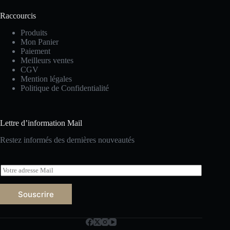
Raccourcis
Produits
Mon Panier
Paiement
Meilleurs ventes
CGV
Mention légales
Politique de Confidentialité
Lettre d’information Mail
Restez informés des dernières nouveautés
E
m
a
Souscrire
i
l
*