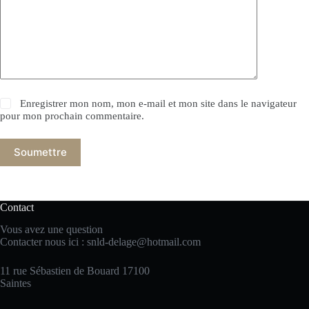
Enregistrer mon nom, mon e-mail et mon site dans le navigateur
pour mon prochain commentaire.
Soumettre
Contact
Vous avez une question
Contacter nous ici :
snld-delage@hotmail.com
11 rue Sébastien de Bouard 17100
Saintes