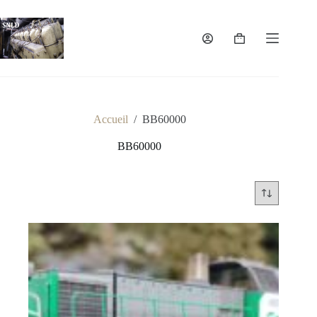
Passer
au
contenu
Panier
d’achat
Accueil
/
BB60000
BB60000