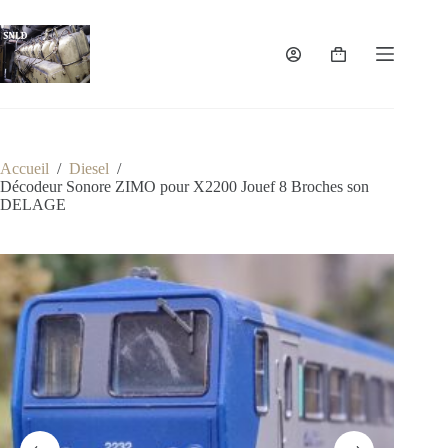
Passer
au
contenu
Panier
d’achat
Accueil
/
Diesel
/
Décodeur Sonore ZIMO pour X2200 Jouef 8 Broches son
DELAGE