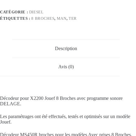
pour
X2200
CATÉGORIE :
DIESEL
Jouef
ÉTIQUETTES :
8 BROCHES
,
MAN
,
TER
8
Broches
son
DELAGE
Description
Avis (0)
Décodeur pour X2200 Jouef 8 Broches avec programme sonore
DELAGE.
Les paramétrages ont été effectués, testés et optimisés sur un modèle
Jouef.
Décodeur MS450R broches pour les modèles Avec prises 8 Broches.