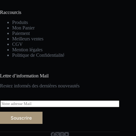
Raccourcis
Produits
Mon Panier
Paiement
Meilleurs ventes
CGV
Mention légales
Politique de Confidentialité
Lettre d’information Mail
Restez informés des dernières nouveautés
E
m
a
Souscrire
i
l
*