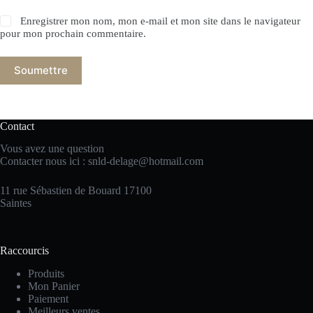
Enregistrer mon nom, mon e-mail et mon site dans le navigateur
pour mon prochain commentaire.
Soumettre
Contact
Vous avez une question
Contacter nous ici :
snld-delage@hotmail.com
11 rue Sébastien de Bouard 17100
Saintes
Raccourcis
Produits
Mon Panier
Paiement
Meilleurs ventes