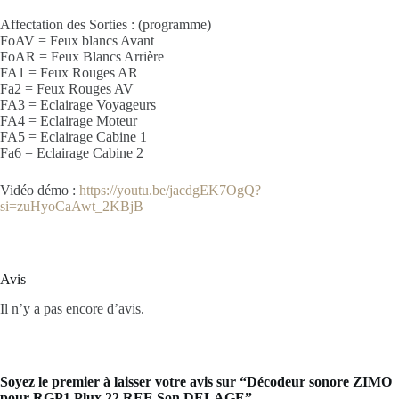
Affectation des Sorties : (programme)
FoAV = Feux blancs Avant
FoAR = Feux Blancs Arrière
FA1 = Feux Rouges AR
Fa2 = Feux Rouges AV
FA3 = Eclairage Voyageurs
FA4 = Eclairage Moteur
FA5 = Eclairage Cabine 1
Fa6 = Eclairage Cabine 2
Vidéo démo :
https://youtu.be/jacdgEK7OgQ?
si=zuHyoCaAwt_2KBjB
Avis
Il n’y a pas encore d’avis.
Soyez le premier à laisser votre avis sur “Décodeur sonore ZIMO
pour RGP1 Plux 22 REE Son DELAGE”