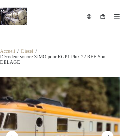
Passer
au
contenu
Panier
d’achat
Accueil
/
Diesel
/
Décodeur sonore ZIMO pour RGP1 Plux 22 REE Son
DELAGE