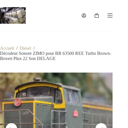
Passer
au
contenu
Panier
d’achat
Accueil
/
Diesel
/
Décodeur Sonore ZIMO pour BB 63500 REE Turbo Brown-
Boveri Plux 22 Son DELAGE