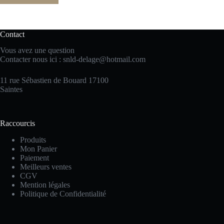
Contact
Vous avez une question
Contacter nous ici :
snld-delage@hotmail.com
11 rue Sébastien de Bouard 17100
Saintes
Raccourcis
Produits
Mon Panier
Paiement
Meilleurs ventes
CGV
Mention légales
Politique de Confidentialité