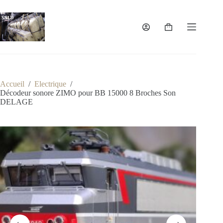
Passer
au
contenu
Panier
d’achat
Accueil
/
Electrique
/
Décodeur sonore ZIMO pour BB 15000 8 Broches Son
DELAGE