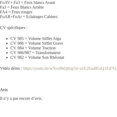
FoAV+ Fa3 = Feux blancs Avant
Fa3 = Feux Blancs Arrière
FA4 = Feux rouges
FoAR+FoAr = Eclairages Cabines
CV spécifiques :
CV 985 = Volume Sifflet Aigu
CV 986 = Volume Sifflet Grave
CV 984 = Volume Traction
CV 986/987 = Transformateur
CV 982 = Volume Son Rhéostat
Vidéo démo :
https://youtu.be/wNsv8bQjtyg?si=a1E2Eu4IGrQ1Ed7Q
Avis
Il n’y a pas encore d’avis.