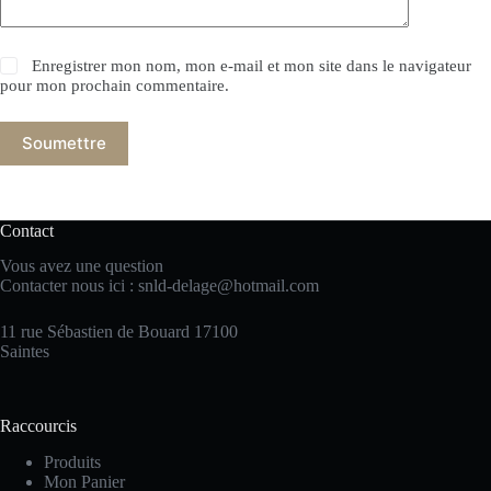
Enregistrer mon nom, mon e-mail et mon site dans le navigateur
pour mon prochain commentaire.
Soumettre
Contact
Vous avez une question
Contacter nous ici :
snld-delage@hotmail.com
11 rue Sébastien de Bouard 17100
Saintes
Raccourcis
Produits
Mon Panier