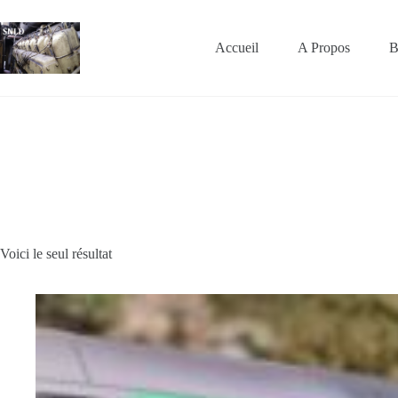
Passer
au
contenu
Accueil
A Propos
B
Voici le seul résultat