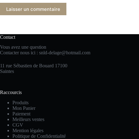
Laisser un commentaire
Contact
Vous avez une question
Contacter nous ici :
snld-delage@hotmail.com
11 rue Sébastien de Bouard 17100
Saintes
Raccourcis
Produits
Mon Panier
Paiement
Meilleurs ventes
CGV
Mention légales
Politique de Confidentialité