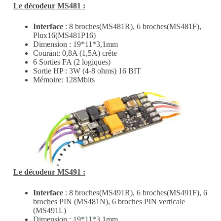
Le décodeur MS481 :
Interface
: 8 broches(MS481R), 6 broches(MS481F),
Plux16(MS481P16)
Dimension : 19*11*3,1mm
Courant: 0,8A (1,5A) crête
6 Sorties FA (2 logiques)
Sortie HP : 3W (4-8 ohms) 16 BIT
Mémoire: 128Mbits
Le décodeur MS491 :
Interface
: 8 broches(MS491R), 6 broches(MS491F), 6
broches PIN (MS481N), 6 broches PIN verticale
(MS491L)
Dimension : 19*11*3,1mm