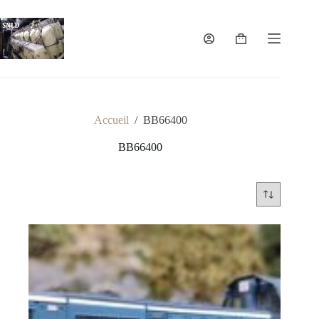
Passer
au
contenu
Panier
d’achat
Accueil
/
BB66400
BB66400