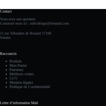
Contact
Vous avez une question
Contacter nous ici :
snld-delage@hotmail.com
11 rue Sébastien de Bouard 17100
Saintes
Raccourcis
Produits
Mon Panier
Paiement
Meilleurs ventes
CGV
Mention légales
Politique de Confidentialité
Lettre d’information Mail