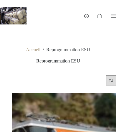
Passer
au
contenu
Panier
d’achat
Accueil
/
Reprogrammation ESU
Reprogrammation ESU