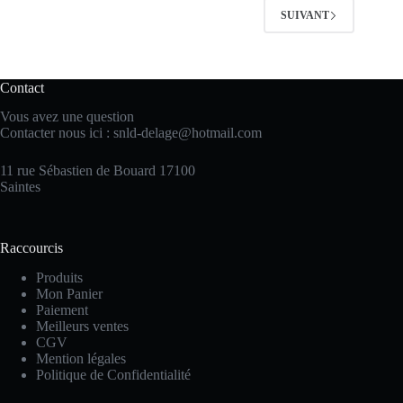
SUIVANT
Contact
Vous avez une question
Contacter nous ici :
snld-delage@hotmail.com
11 rue Sébastien de Bouard 17100
Saintes
Raccourcis
Produits
Mon Panier
Paiement
Meilleurs ventes
CGV
Mention légales
Politique de Confidentialité