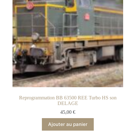
être
choisies
sur
la
page
du
produit
Reprogrammation BB 63500 REE Turbo HS son
DELAGE
45,00
€
Ajouter au panier